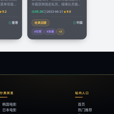
，菜单背面的
年截获跨国走私货，缉毒队员循着
抄录下来出版
一枚不起眼的硬币追到金三角，揭
9.2
55.2K
2023-06-21
9.0
。
开十年前未结的旧案。
香港
中国
经典回顾
#犯罪
#热播
+
3
分类浏览
站内入口
韩国电影
首页
日本电影
热门推荐