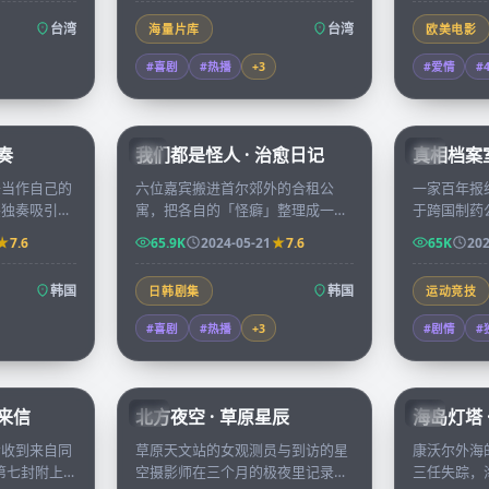
台湾
台湾
海量片库
欧美电影
#喜剧
#热播
+
3
#爱情
#
67:32
66:08
奏
我们都是怪人 · 治愈日记
真相档案室
KR
CN
头当作自己的
六位嘉宾搬进首尔郊外的合租公
一家百年报
兴独奏吸引了
寓，把各自的「怪癖」整理成一档
于跨国制药
编辑，二人在
真人秀，从凌晨三点的辣炒年糕到
们在六个月
7.6
65.9K
2024-05-21
7.6
65K
202
靠近。
午夜的占星派对，治愈观众也治愈
一份档案变
彼此。
闻。
韩国
韩国
日韩剧集
运动竞技
#喜剧
#热播
+
3
#剧情
#
99:14
99:01
者来信
北方夜空 · 草原星辰
海岛灯塔 
CN
CN
会收到来自同
草原天文站的女观测员与到访的星
康沃尔外海
，第七封附上
空摄影师在三个月的极夜里记录北
三任失踪，