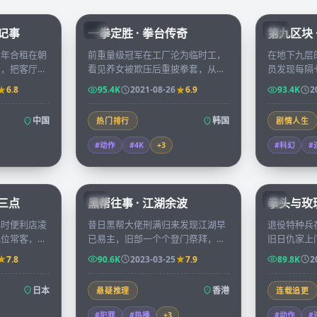
45:51
96:07
漂记事
一拳定胜 · 拳台传奇
第九区块 
KR
CN
青年合租在朝
前重量级冠军在工厂沦为临时工，
在地下九层
里，把客厅当
看见养女被欺压后重披拳套，从地
员发现每隔
成会议室，记
下擂台一路打回亚锦赛擂主，每一
的自己出现
6.8
95.4K
2021-08-26
6.9
93.4K
2
次崩溃与重
拳都是为家人讨回的尊严。
相遇时，主
中国
韩国
热门排行
剧情人生
#动作
#4K
+
3
#科幻
#
52:28
99:41
晨三点
黑帮往事 · 江湖余波
拳头与玫瑰
HK
KR
小时便利店凌
昔日黑帮大佬刑满归来发现江湖早
退役特种兵
几位常客，每
已易主，旧部一个个登门祭拜，他
旧日仇家上
眠故事换取一
在四十八小时内必须决定是退出还
拳头，每一
7.8
90.6K
2023-03-25
7.9
89.8K
2
是再造一段新江湖。
未了的恩怨
日本
香港
悬疑推理
连载追更
#犯罪
#热播
+
3
#动作
#