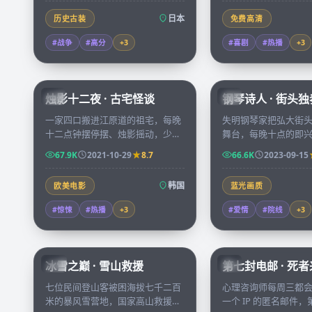
日本
历史古装
免费高清
#战争
#高分
+
3
#喜剧
#热播
+
3
99:25
烛影十二夜 · 古宅怪谈
钢琴诗人 · 街头独
KR
KR
一家四口搬进江原道的祖宅，每晚
失明钢琴家把弘大街
十二点钟摆停摆、烛影摇动，少女
舞台，每晚十点的即
在阁楼里发现了不属于这个时代的
一位独自旅行的小说
67.9K
2021-10-29
8.7
66.6K
2023-09-15
日记，连续十二夜，故事走向无人
乐谱与文字之间慢慢
预料。
韩国
欧美电影
蓝光画质
#惊悚
#热播
+
3
#爱情
#院线
+
3
99:34
冰雪之巅 · 雪山救援
第七封电邮 · 死
CN
KR
七位民间登山客被困海拔七千二百
心理咨询师每周三都
米的暴风雪营地，国家高山救援队
一个 IP 的匿名邮件