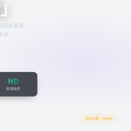
看
」
日同步更新，
直达
HD
高清画质
共
48
部 · 1080P