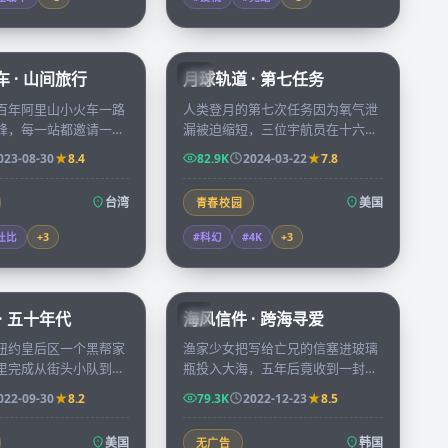
59:04
99:57
 · 山间旅行
月球轨道 · 第七任务
CN
百年阿里山小火车一路
人类登月的第七次任务因为氧气泄
峰，每一站都邀请一位
漏被迫缩短，三位宇航员在十六小
聊自己留在山里的理
时倒计时里必须维修飞船同时完成
023-08-30
8.4
82.9K
2024-03-22
7.8
景与人物相互照亮。
一项关键的地外勘察。
台湾
美国
青春校园
杜比
+
3
#科幻
#4K
+
3
69:14
97:58
· 五十年代
海风信件 · 跨海寻爱
KR
纽约皇后区一个黑帮家
渔家少女把写给亡兄的信塞进玻璃
里完成从街头小队到金
瓶投入大海，五年后竟收到一封来
身，三代人付出的代价
自釜山的回信，跨海展开的笔友关
022-09-30
8.2
79.3K
2022-12-23
8.5
系慢慢把两颗孤独的心拉近。
美国
韩国
无广告