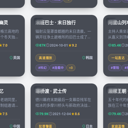
99:39
99:15
堡幽灵
末班巴士 · 末日独行
阿里山列车
KR
TW
苏格兰高地的
辐射云笼罩首都圈的末日清晨，一
主持人乘坐
整个冬天独自
辆开往净土避难所的旧巴士成了七
从嘉义到顶
钟声响起时，
位陌生人最后的方舟，途中每一站
当地年轻人
7.0
87K
2024-10-01
9.2
85.4K
2
里唯一的住
都让他们必须重新评估彼此。
由，沿途风
英国
韩国
高速播放
一站直达
#科幻
#连载中
+
3
#冒险
#
99:17
99:29
忆
寒桥渡 · 武士传
黑帮王朝 
JP
CN
京老胡同里，
德川幕府末期最后一支幕臣残军在
五十年代的
摄制组邀请讲
结冰的多摩川桥头与新政府决战，
族在三十年
后一件事」，
桥北桥南的两位青年武士曾是少年
融帝国的转
7.5
79.9K
2021-12-04
8.6
79.4K
2
的微缩拓本。
时同窗，今日却生死相对。
远超想象。
中国
日本
犯罪警匪
家庭温情