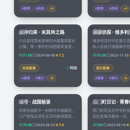
#剧情
#院线
+
3
#剧情
#院线
+
3
58:31
厨神归来 · 米其林之路
雾都侦探 · 维多
KR
CN
六位曾闯荡米其林的大厨重回家乡
维多利亚时代伦敦贝
小镇，用一季的时间把废弃食堂改
私人侦探只接最棘手
造成全城排队的小馆，每集都有一
案就是一具被困在密
77.8K
2024-06-08
7.2
75.3K
2023-11-30
次让人鼻酸的味觉回忆。
体，沿途铺出整整一
韩国
完结剧集
音乐歌舞
#喜剧
#高分
+
3
#悬疑
#高分
+
3
99:04
暗号 · 战国秘录
西门町日记 · 青
JP
TW
关原合战前夕一封暗号信被截获，
西门町的五位中学好
江户密探必须在五日内破译笺纸上
后约定每月聚会一次
的图谱，否则东军主帅会被反间计
酒馆，他们用十二集
70.9K
2024-08-23
7.0
70K
2023-09-19
逼入死地。
彼此当年欠下的一句