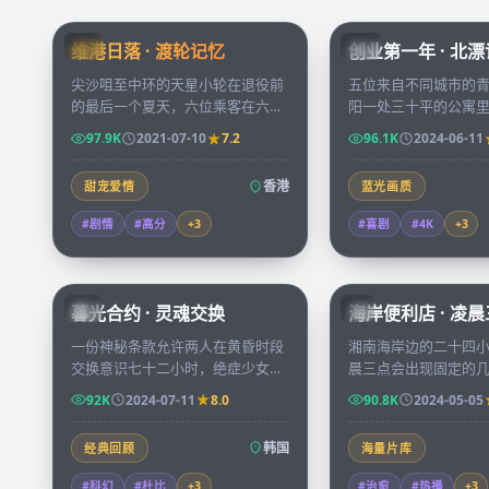
99:24
维港日落 · 渡轮记忆
创业第一年 · 北
HK
CN
尖沙咀至中环的天星小轮在退役前
五位来自不同城市的
的最后一个夏天，六位乘客在六段
阳一处三十平的公寓
日落里说出彼此守了几十年的秘
成办公室，把厨房当
97.9K
2021-07-10
7.2
96.1K
2024-06-11
密，渡轮也写完了它的告别诗。
录创业第一年的每一
启。
香港
甜宠爱情
蓝光画质
#剧情
#高分
+
3
#喜剧
#4K
+
3
99:50
暮光合约 · 灵魂交换
海岸便利店 · 凌
KR
JP
一份神秘条款允许两人在黄昏时段
湘南海岸边的二十四
交换意识七十二小时，绝症少女与
晨三点会出现固定的
亡命赌徒签下契约，谁也没想到那
个人都带着各自的失
92K
2024-07-11
8.0
90.8K
2024-05-05
是一桩跨越生死的精密阴谋。
杯关东煮的温度。
韩国
经典回顾
海量片库
#科幻
#杜比
+
3
#治愈
#热播
+
3