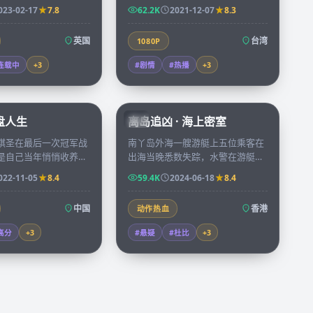
每天的日志逐渐被某种
三十年，新一代年轻人决定用纪录
023-02-17
7.8
62.2K
2021-12-07
8.3
量重写。
片把母亲的航海日志重新呈现。
英国
台湾
1080P
连载中
+
3
#剧情
#热播
+
3
91:43
92:58
棋盘人生
离岛追凶 · 海上密室
HK
棋圣在最后一次冠军战
南丫岛外海一艘游艇上五位乘客在
是自己当年悄悄收养却
出海当晚悉数失踪，水警在游艇舱
弟子，一局棋下了三十
底的一个密室里找到唯一的线索，
022-11-05
8.4
59.4K
2024-06-18
8.4
不重要。
是一张被烧了一半的地图。
中国
香港
动作热血
高分
+
3
#悬疑
#杜比
+
3