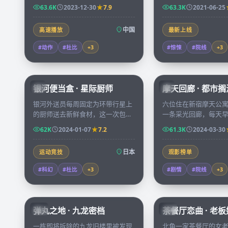
在零下四十度的环境中展开五十六
了一张多年前失踪学
63.6K
2023-12-30
7.9
63.3K
2021-06-25
小时的极限营救。
被迫重新打开尘封的
中国
高速播放
最新上线
#动作
#杜比
+
3
#惊悚
#院线
+
3
59:46
银河便当盒 · 星际厨师
摩天回廊 · 都市搁
JP
JP
银河外送员每周固定为环带行星上
六位住在新宿摩天公
的厨师送去新鲜食材，这一次包裹
一条采光回廊，每天
里藏着一封不知名星球的求救信，
他们慢慢拼凑出彼此
62K
2024-01-07
7.2
61.3K
2024-03-30
她决定改道偏航。
秘人生。
日本
运动竞技
观影榜单
#科幻
#杜比
+
3
#剧情
#院线
+
3
99:59
弹丸之地 · 九龙密档
茶餐厅恋曲 · 老
HK
HK
一栋即将拆除的九龙旧楼里被发现
北角一家茶餐厅的女