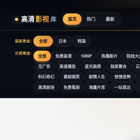
高清
影视
库
首页
热门
最新
全部
日本
韩国
国家筛选：
分类筛选：
全部
免费高清
1080P
热播新片
院线大
无广告
高速播放
蓝光画质
独家聚合
正
科幻奇幻
喜剧搞笑
剧情人生
惊悚恐怖
高清剧场
免费看剧
海量片库
一站直达
高清影视库