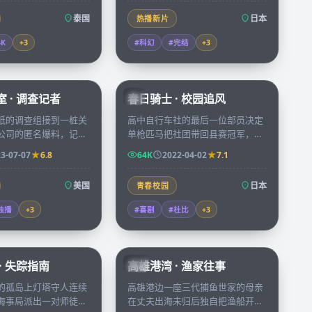
泰国
日本
热播新片
4K
+
3
#科幻
#完结
+
3
50:05
73:38
 · 调查记者
春日骑士 · 校园追风
JP
纸的调查组接到一桩关
高中自行车社的最后一位部员决定
公司的匿名爆料，记者
单枪匹马把社团带回县赛冠军，每
里跨越四个州查证，把
天往返六十公里的训练把胆怯少年
3-07-07
6.8
64K
2022-04-02
7.1
成一条改变法律的新
磨成全县瞩目的风之骑士。
美国
日本
青春校园
独播
+
3
#喜剧
#杜比
+
3
99:30
99:55
· 失踪指南
高雄港湾 · 渔家往事
TW
的孤岛上灯塔守人连续
高雄港边一座三代捕鱼世家的母亲
海事局派出一对师徒守
在丈夫出海未归后独自把渔船开了