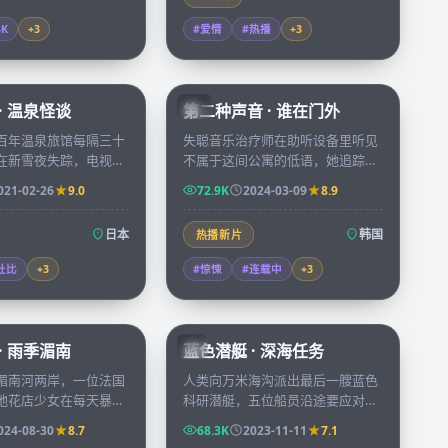
4K
+
3
#爱情
#热播
+
3
99:36
72:34
· 温泉怪谈
第二种声音 · 谁在门外
KR
百年温泉旅馆每隔三十
失聪音乐治疗师在助听设备里听见
在新雪夜失踪，电视台
不属于这间公寓的低语，她追踪声
探访却发现镜头里多出
源走进废弃录音棚，发现自己十年
021-02-26
9.0
72.9K
2024-03-09
8.9
认识的「住客」。
前的失踪记录被人重新打开。
日本
韩国
热播新片
杜比
+
3
#惊悚
#连载中
+
3
99:03
45:53
· 雨季湄南
蓝色潜艇 · 深海任务
JP
湄南河两岸，一位法国
人类向万米海沟派出最后一艘蓝色
地花店少女在每天暴雨
科研潜艇，五位船员沿途要应对未
座桥头偶遇七次，第八
知声纳源、突发洋流和彼此过去的
024-08-30
8.7
68.3K
2023-11-11
7.1
想留下来的理由。
秘密。