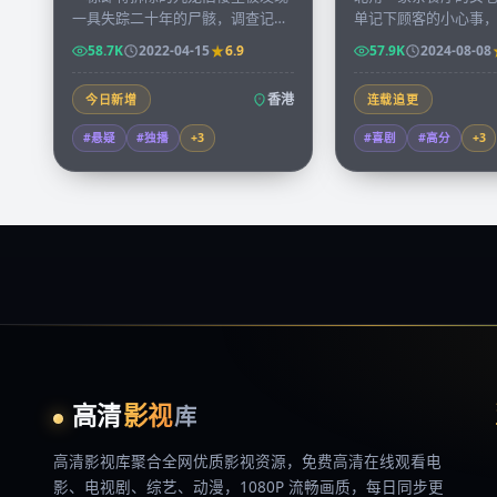
一具失踪二十年的尸骸，调查记者
单记下顾客的小心事
凭着发黄的房屋契约逐层走访租
句子悄悄被一位常客
58.7K
2022-04-15
6.9
57.9K
2024-08-08
户，揭开一段被忽略的城市秘史。
成书，引发全港回响
香港
今日新增
连载追更
#悬疑
#独播
+
3
#喜剧
#高分
+
3
高清
影视
库
高清影视库
聚合全网优质影视资源，
免费高清在线观看
电
影、电视剧、综艺、动漫，1080P 流畅画质，每日同步更