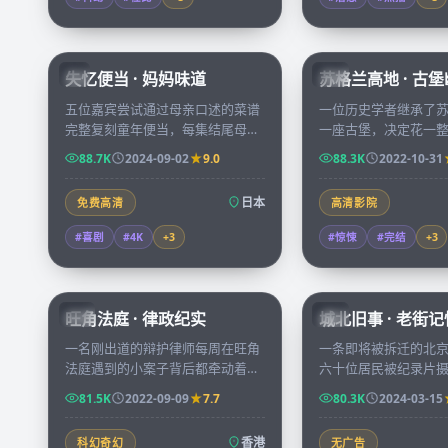
59:19
失忆便当 · 妈妈味道
苏格兰高地 · 古
JP
CN
五位嘉宾尝试通过母亲口述的菜谱
一位历史学者继承了
完整复刻童年便当，每集结尾母亲
一座古堡，决定花一
会蒙眼试吃，给出最严苛却最温柔
整理藏书，第一夜的
88.7K
2024-09-02
9.0
88.3K
2022-10-31
的打分。
她意识到自己并非堡
客。
日本
免费高清
高清影院
#喜剧
#4K
+
3
#惊悚
#完结
+
3
45:15
旺角法庭 · 律政纪实
城北旧事 · 老街记
HK
CN
一名刚出道的辩护律师每周在旺角
一条即将被拆迁的北
法庭遇到的小案子背后都牵动着一
六十位居民被纪录片
条社会议题，三十集案件累积成一
述各自最难忘的「最
81.5K
2022-09-09
7.7
80.3K
2024-03-15
份属于香港当代的法律观察。
每一件都是城市记忆
香港
科幻奇幻
无广告