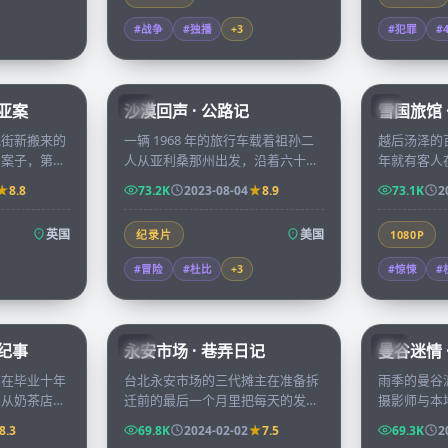
#战争
#独播
+
3
#犯罪
#
68:22
99:40
利亚案
沙漠回声 · 公路记
雪国旅馆 
CN
JP
克街新搬来的
一辆 1968 年的旅行车载着祖孙二
越后汤泽的
的案子，第一
人从亚利桑那州出发，沿着六十六
年就有客人
室中的贵族尸
号公路一路开往海岸，沙漠回声里
综艺组前去
8.8
73.2K
2023-08-04
8.9
73.1K
2
季的迷雾。
夹着祖父年轻时的所有遗憾。
了一位无人
英国
美国
纪录片
1080P
#冒险
#杜比
+
3
#惊悚
#
70:38
99:47
春纪事
永安市场 · 巷弄日记
曼谷迷情 
TW
CN
友在毕业十年
台北永安市场的三代摊主在准备拆
雨季的曼谷
，从奶茶店到
迁前的最后一个月里把每天的发生
摄影师与本
时间慢慢交还
写进市场广播，喜怒哀乐都被巷弄
过后的同一
8.3
69.8K
2024-02-02
7.5
69.3K
2
话。
的烟火气一一收纳。
天他递出了