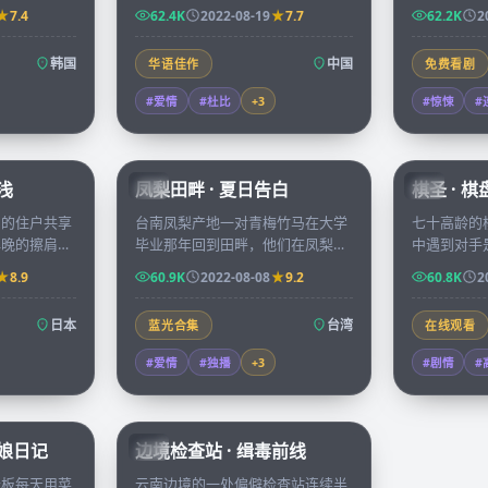
生的照片，他
方银河，两颗心也在镜头与望远镜
岛三个月，
7.4
62.4K
2022-08-19
7.7
62.2K
2
旧档。
之间慢慢靠近。
看不见的力
韩国
中国
华语佳作
免费看剧
#爱情
#杜比
+
3
#惊悚
#
45:37
99:21
浅
凤梨田畔 · 夏日告白
棋圣 · 
TW
CN
寓的住户共享
台南凤梨产地一对青梅竹马在大学
七十高龄的
早晚的擦肩里
毕业那年回到田畔，他们在凤梨花
中遇到对手
正在经历的隐
开的两周里决定是要继续守住家业
失散多年的
8.9
60.9K
2022-08-08
9.2
60.8K
2
还是奔向各自的都市理想。
年，胜负已
日本
台湾
蓝光合集
在线观看
#爱情
#独播
+
3
#剧情
#
70:07
52:09
板娘日记
边境检查站 · 缉毒前线
CN
老板每天用菜
云南边境的一处偏僻检查站连续半