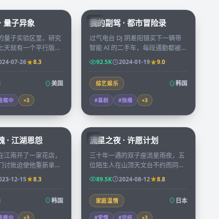
99:49
56:16
· 量子异象
我的副驾 · 都市冒险录
KR
的量子实验区里，研究
过气电台 DJ 阴差阳错买下一辆带
七天就有一个平行版本
智能 AI 的二手车，每段通勤都被
在镜中，七个版本即将
AI 「指点人生」搅得鸡飞狗跳，最
024-07-26
8.3
92.5K
2024-01-19
9.0
时间线开始崩塌。
后却也找回久违的勇气与心动。
美国
韩国
综艺娱乐
连载中
+
3
#喜剧
#独播
+
3
99:48
99:55
 · 江湖恩怨
流星之夜 · 许愿计划
JP
在江南开了一家花店，
三十年一遇的双子座流星雨夜，五
门讨账迫使他重新拿起
位陌生人在山顶天文台不约而同许
束玫瑰背后都藏着一桩
下同一个心愿，第二天他们发现彼
023-12-15
8.3
89.5K
2024-08-12
8.8
。
此命运被无形丝线连接。
韩国
日本
家庭温情
连载中
+
3
#爱情
#完结
+
3